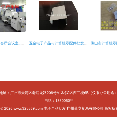
南通市港闸区酒店宴会厅会议室LED电子显示屏 厂家直销价格与批发行情解析
五金电子产品与计算机零配件批发采购指南
地址：广州市天河区老迎龙路208号A13栋C区西二楼6B（仅限办公用途
电话：1350050**
t © 2026
www.328569.com
电子产品批发
广州菲赛贸易有限公司
版权所