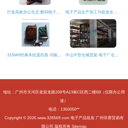
打造高效办公生态 数码电子产品包装与计算机零配件一站式采购指南
电子产品生产加工与批发全链条解析 从厂家到市场的价格与采购指南
315MH经典木纹遥控器 功能、应用与采购指南
中山中型仓储货架 电子厂仓库与小件物品存放的理想解决方案
地址：广州市天河区老迎龙路208号A13栋C区西二楼6B（仅限办公用
途）
电话：1350050**
Copyright © 2026
www.328569.com
电子产品批发
广州菲赛贸易有
限公司
版权所有
Sitemap