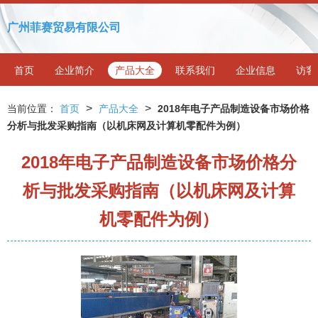
广州菲赛贸易有限公司
首页
企业简介
产品大全
联系我们
企业信息
访客
>
>
当前位置：
首页
产品大全
2018年电子产品制造设备市场价格
分析与批发采购指南（以机床网及计算机零配件为例）
2018年电子产品制造设备市场价格分
析与批发采购指南（以机床网及计算
机零配件为例）