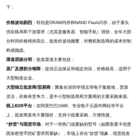
下：
价格波动剧烈
：特别是DRAM内存和NAND Flash闪存，由于寡头
供应格局和下游需求（尤其是服务器、智能手机）强劲，全年大部
分时间价格维持高位，批发价波动频繁，对整机制造商的成本控制
构成挑战。
渠道层级分明
：批发渠道主要包括：
原厂及授权分销商
：提供正品保证和稳定供应，价格较高，适用于
大型制造企业。
大型独立批发商/贸易商
：聚集在深圳华强北等电子集散地，货源
灵活，价格有竞争力，是中小型制造商和方案商的主要采购来源。
线上B2B平台
：在阿里巴巴1688、专业电子元器件网站等平台
上，批发商发布大量报价，支持小批量采购，方便快捷。
“炒货”与现货市场
：对于一些热门或紧缺的型号（如图形显卡也曾
因加密货币挖矿需求而紧缺），市场上存在“炒货”现象，现货批发