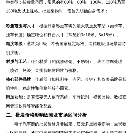
种类型；按称量范围，常见的有60吨、80吨、100吨、120吨乃至
150吨及以上规格。批发采购时，需首先明确自身需求：
称量范围与尺寸
：根据日常称重车辆的最大载重及车型（如卡车、
挂车长度）确定吨位和秤台尺寸（常见如3×16米、3×18米）。
精度等级
：通常为III级，符合国家检定标准。高精度应用场景需特
别注明。
材质与工艺
：秤台材质（如优质碳钢、不锈钢）、表面防腐处理
（喷砂、烤漆）直接影响耐用性与价格。
核心部件品牌
：传感器（如托利多、寺冈、金钟）和仪表品牌是影
响性能、稳定性和价格的核心因素。
附加功能
：是否需要无人值守系统、车牌识别、视频监控、数据联
网管理软件等智能化配置。
二、批发价格影响因素及市场区间分析
电子汽车衡的批发价格并非固定，它受多重因素影响，呈现较
大区间波动。通过中国智能制造网等平台综合信息，可大致了解以