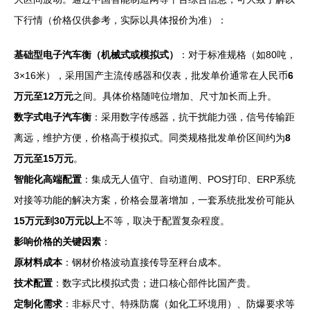
下行情（价格仅供参考，实际以具体报价为准）：
基础型电子汽车衡（机械式或模拟式）
：对于标准规格（如80吨，
3×16米），采用国产主流传感器和仪表，批发单价通常在人民币
6
万元至12万元
之间。具体价格随吨位增加、尺寸加长而上升。
数字式电子汽车衡
：采用数字传感器，抗干扰能力强，信号传输距
离远，维护方便，价格高于模拟式。同类规格批发单价区间约为
8
万元至15万元
。
智能化高端配置
：集成无人值守、自动道闸、POS打印、ERP系统
对接等功能的解决方案，价格会显著增加，一套系统批发价可能从
15万元到30万元以上
不等，取决于配置复杂程度。
影响价格的关键因素
：
原材料成本
：钢材价格波动直接传导至秤台成本。
技术配置
：数字式比模拟式贵；进口核心部件比国产贵。
定制化需求
：非标尺寸、特殊防腐（如化工环境用）、防爆要求等