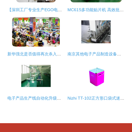
【深圳工厂专业生产EGO电子烟充电器】价格,厂家,图片,其他特种功能材料,于合军-
MC61S多功能贴片机 高效批量生产与精准贴装的新标杆
新华强北是否值得再次杀入？——计算机零配件批发现状与前景分析
南京其他电子产品制造设备批发供应商 专注供应体系与厂家资源整合，深耕商品批发贸易创新服务
电子产品生产线自动化升级指南 从批发采购到合作厂家选型
Nizhi TT-102正方形口袋式迷你音箱 便携音频的全新选择