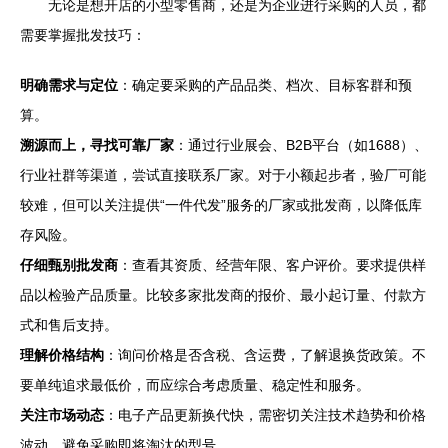
无论是想开店的小型零售商，还是为企业进行采购的人员，都
需要掌握批发技巧：
明确需求与定位
：确定要采购的产品品类、档次、目标客群和预
算。
溯源而上，寻找可靠厂家
：通过行业展会、B2B平台（如1688）、
行业社群等渠道，尝试直接联系厂家。对于小额起步者，验厂可能
较难，但可以关注提供“一件代发”服务的厂家或批发商，以降低库
存风险。
仔细甄别批发商
：查看其资质、经营年限、客户评价。要求提供样
品以检验产品质量。比较多家批发商的报价、最小起订量、付款方
式和售后支持。
理解价格结构
：询问价格是否含税、含运费，了解退换货政策。不
要单纯追求最低价，而应综合考虑质量、稳定性和服务。
关注市场动态
：电子产品更新换代快，需密切关注技术趋势和价格
波动，避免采购即将淘汰的型号。