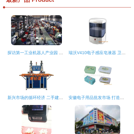
探访第一工业机器人产业园 计算机零配件批发明珠的璀璨光芒
瑞沃V410电子感应皂液器 卫生间与厨房的理想之选——批发与厂家直供详解
新兴市场的循环经济 二手建材加工设备、钱眼产品与电子产品批发的机遇分析
安徽电子用品批发市场 打造电子用品供应与厂家直供新生态