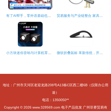
有了AI帮手，零外语基础也能轻松开展外贸商品批发贸易
贸易服务与产业链整合 家具与计算机零配件的商机探索
小方块迷你音响与计算机零配件批发 便捷生活与高效经营的完美结合
微软折叠鼠标 革新传统，开启移动办公新篇章
地址：广州市天河区老迎龙路208号A13栋C区西二楼6B（仅限办公用
途）
电话：1350050**
Copyright © 2026
www.328569.com
电子产品批发
广州菲赛贸易有