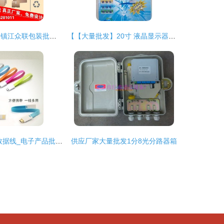
电子产品箱企业 镇江众联包装批发 上海电子产品箱
【【大量批发】20寸 液晶显示器保护屏/防辐射视保屏/挂屏 爱】价格_厂家_图片
电子产品_手机数据线_电子产品批发_电子产品供应_阿里巴巴
供应厂家大量批发1分8光分路器箱