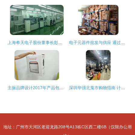
上海奉天电子股份董事长彭雄兵 坚持创新引领 做大做强零部件产业
电子元器件批发与供应 通过邮编商务网youbian.com探索高效电子产品采购
主振品牌设计2017年产品包装设计案例总结 商品批发贸易的视觉革新
深圳华强北鬼市购物指南 计算机零配件批发必买清单
地址：广州市天河区老迎龙路208号A13栋C区西二楼6B（仅限办公用