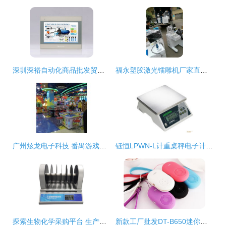
深圳深裕自动化商品批发贸易 驱动工业升级的桥梁
福永塑胶激光镭雕机厂家直销 两台起享批发价，助力深圳办公用品贸易升级
广州炫龙电子科技 番禺游戏机生产首选与游乐设备批发专家
钰恒LPWN-L计重桌秤电子计重秤 电子产品批发的高效选择
探索生物化学采购平台 生产厂家、批发价格与丁香通官网的作用
新款工厂批发DT-B650迷你自拍器蓝牙免提通话小音箱 功能与价格全解析