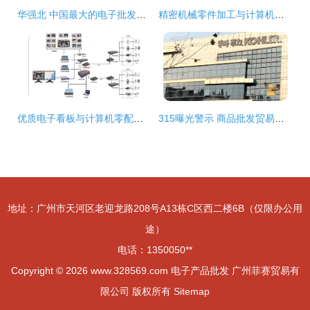
华强北 中国最大的电子批发市场与数码产品集散地
精密机械零件加工与计算机零配件批发 深圳市宝安区沙井博创机械加工厂的专业服务
优质电子看板与计算机零配件批发指南——优惠直供，厂家直销
315曝光警示 商品批发贸易暗藏猫腻，消费者与企业需共同警惕
地址：广州市天河区老迎龙路208号A13栋C区西二楼6B（仅限办公用
途）
电话：1350050**
Copyright © 2026
www.328569.com
电子产品批发
广州菲赛贸易有
限公司
版权所有
Sitemap